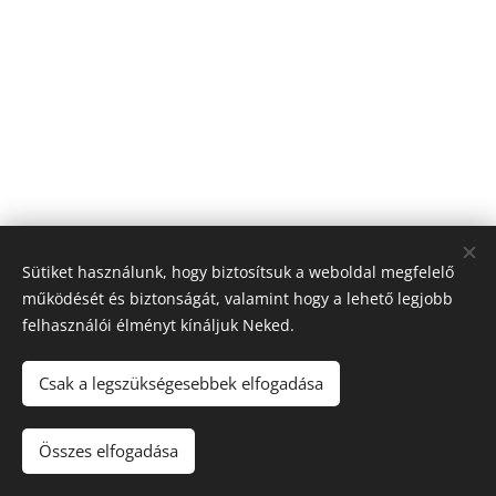
Sütiket használunk, hogy biztosítsuk a weboldal megfelelő
működését és biztonságát, valamint hogy a lehető legjobb
felhasználói élményt kínáljuk Neked.
Csak a legszükségesebbek elfogadása
kineziologiamost.hu
Összes elfogadása
Az oldalt a
Webnode
működteti
Sütik