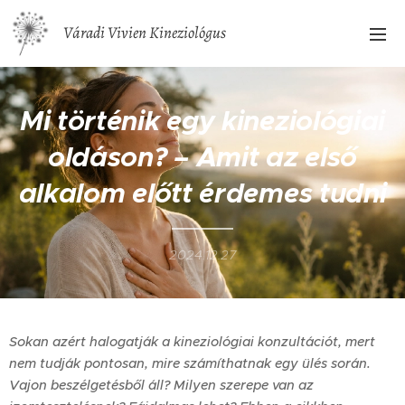
Váradi Vivien Kineziológus
Mi történik egy kineziológiai
oldáson? – Amit az első
alkalom előtt érdemes tudni
2024.12.27
Sokan azért halogatják a kineziológiai konzultációt, mert
nem tudják pontosan, mire számíthatnak egy ülés során.
Vajon beszélgetésből áll? Milyen szerepe van az