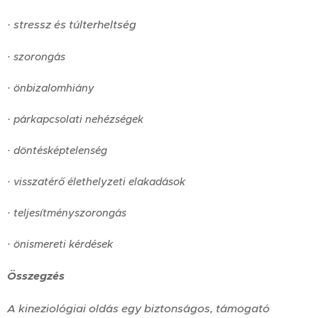
·
stressz és túlterheltség
·
szorongás
·
önbizalomhiány
·
párkapcsolati nehézségek
·
döntésképtelenség
·
visszatérő élethelyzeti elakadások
·
teljesítményszorongás
·
önismereti kérdések
Összegzés
A kineziológiai oldás egy biztonságos, támogató