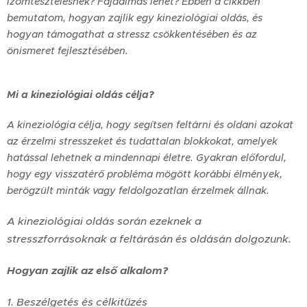
izomtesztelésnek? Fájdalmas lehet? Ebben a cikkben
bemutatom, hogyan zajlik egy kineziológiai oldás, és
hogyan támogathat a stressz csökkentésében és az
önismeret fejlesztésében.
Mi a kineziológiai oldás célja?
A kineziológia célja, hogy segítsen feltárni és oldani azokat
az érzelmi stresszeket és tudattalan blokkokat, amelyek
hatással lehetnek a mindennapi életre. Gyakran előfordul,
hogy egy visszatérő probléma mögött korábbi élmények,
berögzült minták vagy feldolgozatlan érzelmek állnak.
A kineziológiai oldás során ezeknek a
stresszforrásoknak a feltárásán és oldásán dolgozunk.
Hogyan zajlik az első alkalom?
1. Beszélgetés és célkitűzés